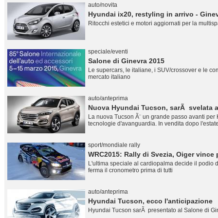
auto/novita
Hyundai ix20, restyling in arrivo - Gine
Ritocchi estetici e motori aggiornati per la mult
speciale/eventi
Salone di Ginevra 2015
Le supercars, le italiane, i SUV/crossover e le co
mercato italiano
auto/anteprima
Nuova Hyundai Tucson, sarÃ svelata a
La nuova Tucson Ã¨ un grande passo avanti per Hy
tecnologie d'avanguardia. In vendita dopo l'estat
sport/mondiale rally
WRC2015: Rally di Svezia, Oiger vince 
L'ultima speciale al cardiopalma decide il podio d
ferma il cronometro prima di tutti
auto/anteprima
Hyundai Tucson, ecco l'anticipazione
Hyundai Tucson sarÃ presentato al Salone di G