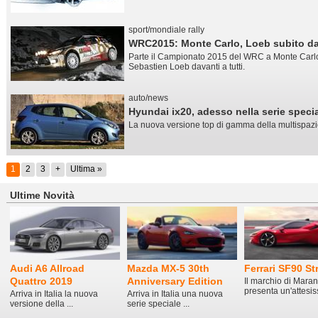
sport/mondiale rally
WRC2015: Monte Carlo, Loeb subito dav
Parte il Campionato 2015 del WRC a Monte Carlo
Sebastien Loeb davanti a tutti.
auto/news
Hyundai ix20, adesso nella serie speci
La nuova versione top di gamma della multispaz
1
2
3
+
Ultima »
Ultime Novità
Audi A6 Allroad
Mazda MX-5 30th
Ferrari SF90 St
Quattro 2019
Anniversary Edition
Il marchio di Maran
presenta un'attesiss
Arriva in Italia la nuova
Arriva in Italia una nuova
versione della ...
serie speciale ...