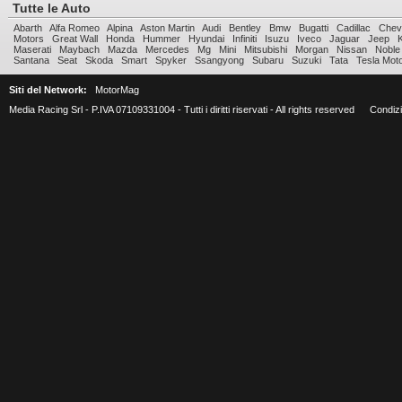
Tutte le Auto
Abarth
Alfa Romeo
Alpina
Aston Martin
Audi
Bentley
Bmw
Bugatti
Cadillac
Chev
Motors
Great Wall
Honda
Hummer
Hyundai
Infiniti
Isuzu
Iveco
Jaguar
Jeep
Maserati
Maybach
Mazda
Mercedes
Mg
Mini
Mitsubishi
Morgan
Nissan
Noble
Santana
Seat
Skoda
Smart
Spyker
Ssangyong
Subaru
Suzuki
Tata
Tesla Mot
Siti del Network:
MotorMag
Media Racing Srl - P.IVA 07109331004 - Tutti i diritti riservati - All rights reserved
Condizio