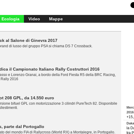
Ecologia
Video
Mappe
k al Salone di Ginevra 2017
brand di lusso del gruppo PSA si chiama DS 7 Crossback.
dica il Campionato Italiano Rally Costruttori 2016
so e Lorenzo Granai, a bordo della Ford Fiesta R5 della BRC Racing,
i Rally 2016
t 208 GPL, da 14.550 euro
rsione bifuel GPL con motorizzazione 3 cilindri PureTech 82. Disponibile
allestimenti.
Merc
2016
+15,8
Daka
s, parte dal Portogallo
la D
ato del mondo FIA di Rallycross (World RX) a Montalegre, in Portogallo.
tra P