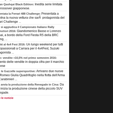
Inedita serie limitata
an Qashqai Black Edition:
crossover giapponese.
Presentata a
entata la Ferrari 488 Challenge:
tna la nuova vettura che sarÃ protagonista del
ari Challenge ...
 si aggiudica il Campionato Italiano Rally
Giandomenico Basso e Lorenzo
ruttori 2016:
ai, a bordo della Ford Fiesta R5 della BRC
g, ...
Un lungo weekend per tutti
ki al 4x4 Fest 2016:
appassionati a Carrara per il 4x4Fest, Suzuki
gonista ...
o: vendite +10,5% nel primo semestre 2016:
nto delle vendite in doppia cifra per il marchio
dese
Arrivano due nuove
 le Gazzelle supersportive:
 Romeo Giulia Quadrifoglio nella flotta dell'Arma
arabinieri ...
Da
 avvia la produzione della Renegade in Cina:
 inizia la produzione cinese della piccolo SUV
egade.
 le notizie