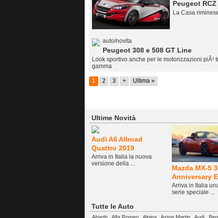
Peugeot RCZ 
La Casa riminese
auto/novita
Peugeot 308 e 508 GT Line
Look sportivo anche per le motorizzazioni piÃ¹ t
gamma
1
2
3
+
Ultima »
Ultime Novità
Audi A6 Allroad
Quattro 2019
Arriva in Italia la nuova
versione della ...
Mazda MX-5 3
Anniversary E
Arriva in Italia u
serie speciale ...
Tutte le Auto
Abarth
Alfa Romeo
Alpina
Aston Martin
Audi
Ben