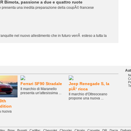
R Bimota, passione a due e quattro ruote
 presenta una inedita preparazione della coupÃ© francese
ranquille nel nuovo allestimento che in futuro verrÃ esteso a tutta la
Au
N
C
P
Ferrari SF90 Stradale
Jeep Renegade S, la
T
piÃ¹ ricca
Il marchio di Maranello
presenta un'attesissima ...
Il marchio d'Oltreoceano
propone una nuova ...
0th
dition
na nuova
tley
Bmw
Bugatti
Cadillac
Chevrolet
Chrysler
Citroën
Corvette
DR
Dacia
Daihat