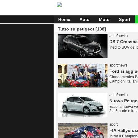
Home
Auto
Moto
Sport
Tutto su peugeot
[138]
auto/novita
DS 7 Crossbac
Inedito SUV del 
sport/news
Ford si aggiu
Giandomenico Bas
Campioni Italian
auto/novita
Nuova Peugeo
Ecco la nuova ve
3 e 5 porte e tre 
sport
FIA Rallycros
Inizia il Campion