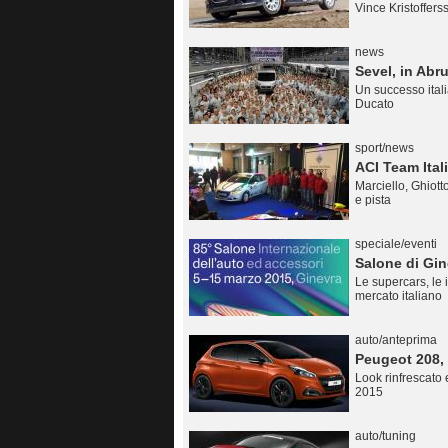
Vince Kristoffer
news
Sevel, in Abru
Un successo itali
Ducato
sport/news
ACI Team Ital
Marciello, Ghiotto
e pista
speciale/eventi
Salone di Gin
Le supercars, le 
mercato italiano
auto/anteprima
Peugeot 208, 
Look rinfrescato 
2015
auto/tuning