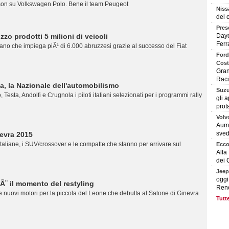
sson su Volkswagen Polo. Bene il team Peugeot
Niss
del 
Pres
zzo prodotti 5 milioni di veicoli
Dayo
Ferr
ano che impiega piÃ¹ di 6.000 abruzzesi grazie al successo del Fiat
Ford
Cost
Gran
Racin
ia, la Nazionale dell'automobilismo
Suzu
, Testa, Andolfi e Crugnola i piloti italiani selezionati per i programmi rally
gli 
prota
Volv
Aume
sve
evra 2015
italiane, i SUV/crossover e le compatte che stanno per arrivare sul
Ecco
Alfa
dei C
Jeep
oggi
Ã¨ il momento del restyling
Ren
e nuovi motori per la piccola del Leone che debutta al Salone di Ginevra
Tutte