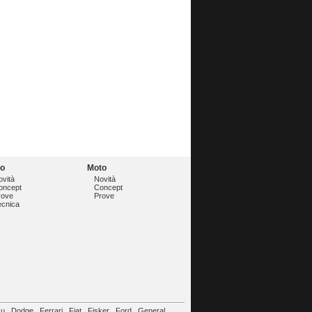
to
Moto
ovità
Novità
oncept
Concept
rove
Prove
ecnica
su
Dodge
Ferrari
Fiat
Fisker
Ford
General